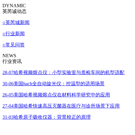
DYNAMIC
英芮诚动态
○
英芮城新闻
○
行业新闻
○
常见问答
NEWS
行业资讯
28-07
哈希视频熔点仪：小型实验室与质检车间的机型适配
30-06
美国hach全自动旋光仪：控温型的适用场景
26-05
美国哈希视频熔点仪在材料科学研究中的应用
27-04
美国哈希快速高压灭菌器在医疗与诊所场景下应用
31-03
哈希原子吸收仪器：背景校正的原理