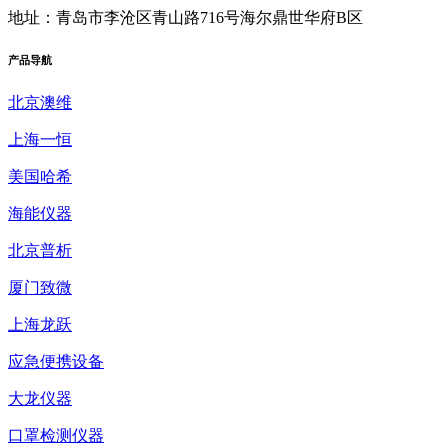
地址：青岛市李沧区青山路716号海尔鼎世华府B区
产品
导航
北京澳维
上海一恒
美国哈希
海能仪器
北京普析
厦门致微
上海龙跃
应急便携设备
大龙仪器
口罩检测仪器