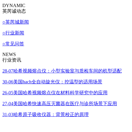
DYNAMIC
英芮诚动态
○
英芮城新闻
○
行业新闻
○
常见问答
NEWS
行业资讯
28-07
哈希视频熔点仪：小型实验室与质检车间的机型适配
30-06
美国hach全自动旋光仪：控温型的适用场景
26-05
美国哈希视频熔点仪在材料科学研究中的应用
27-04
美国哈希快速高压灭菌器在医疗与诊所场景下应用
31-03
哈希原子吸收仪器：背景校正的原理