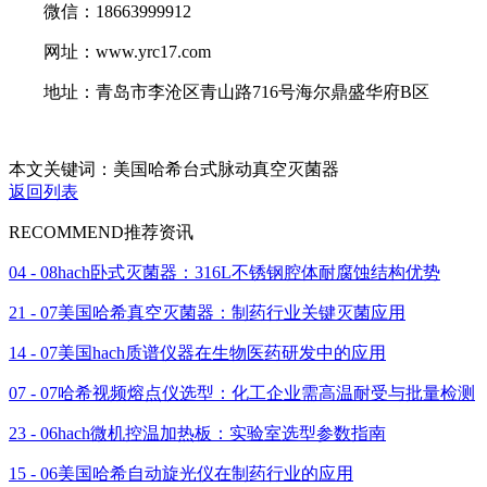
微信：18663999912
网址：www.yrc17.com
地址：青岛市李沧区青山路716号海尔鼎盛华府B区
本文关键词：美国哈希台式脉动真空灭菌器
返回列表
RECOMMEND
推荐资讯
04 - 08
hach卧式灭菌器：316L不锈钢腔体耐腐蚀结构优势
21 - 07
美国哈希真空灭菌器：制药行业关键灭菌应用
14 - 07
美国hach质谱仪器在生物医药研发中的应用
07 - 07
哈希视频熔点仪选型：化工企业需高温耐受与批量检测
23 - 06
hach微机控温加热板：实验室选型参数指南
15 - 06
美国哈希自动旋光仪在制药行业的应用