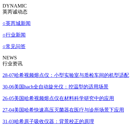
DYNAMIC
英芮诚动态
○
英芮城新闻
○
行业新闻
○
常见问答
NEWS
行业资讯
28-07
哈希视频熔点仪：小型实验室与质检车间的机型适配
30-06
美国hach全自动旋光仪：控温型的适用场景
26-05
美国哈希视频熔点仪在材料科学研究中的应用
27-04
美国哈希快速高压灭菌器在医疗与诊所场景下应用
31-03
哈希原子吸收仪器：背景校正的原理