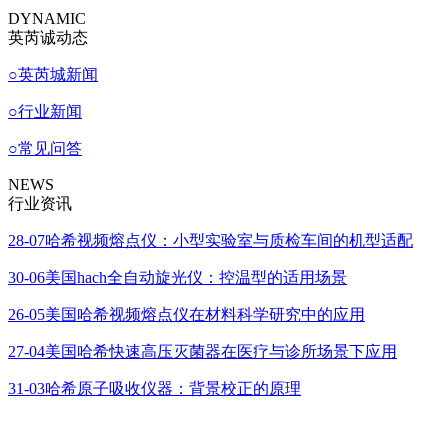
DYNAMIC
英芮诚动态
○
英芮城新闻
○
行业新闻
○
常见问答
NEWS
行业资讯
28-07
哈希视频熔点仪：小型实验室与质检车间的机型适配
30-06
美国hach全自动旋光仪：控温型的适用场景
26-05
美国哈希视频熔点仪在材料科学研究中的应用
27-04
美国哈希快速高压灭菌器在医疗与诊所场景下应用
31-03
哈希原子吸收仪器：背景校正的原理