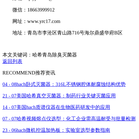
微信：18663999912
网址：www.yrc17.com
地址：青岛市李沧区青山路716号海尔鼎盛华府B区
本文关键词：哈希青岛除臭灭菌器
返回列表
RECOMMEND
推荐资讯
04 - 08
hach卧式灭菌器：316L不锈钢腔体耐腐蚀结构优势
21 - 07
美国哈希真空灭菌器：制药行业关键灭菌应用
14 - 07
美国hach质谱仪器在生物医药研发中的应用
07 - 07
哈希视频熔点仪选型：化工企业需高温耐受与批量检测
23 - 06
hach微机控温加热板：实验室选型参数指南