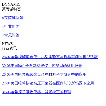
DYNAMIC
英芮诚动态
○
英芮城新闻
○
行业新闻
○
常见问答
NEWS
行业资讯
28-07
哈希视频熔点仪：小型实验室与质检车间的机型适配
30-06
美国hach全自动旋光仪：控温型的适用场景
26-05
美国哈希视频熔点仪在材料科学研究中的应用
27-04
美国哈希快速高压灭菌器在医疗与诊所场景下应用
31-03
哈希原子吸收仪器：背景校正的原理