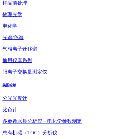
样品前处理
物理光学
电化学
光谱/色谱
气相离子迁移谱
通用仪器系列
阳离子交换量测定仪
美国哈希
分光光度计
比色计
多参数水质分析仪 – 电化学参数测定
总有机碳（TOC）分析仪