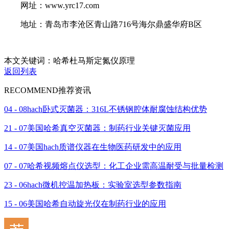
网址：www.yrc17.com
地址：青岛市李沧区青山路716号海尔鼎盛华府B区
本文关键词：哈希杜马斯定氮仪原理
返回列表
RECOMMEND
推荐资讯
04 - 08
hach卧式灭菌器：316L不锈钢腔体耐腐蚀结构优势
21 - 07
美国哈希真空灭菌器：制药行业关键灭菌应用
14 - 07
美国hach质谱仪器在生物医药研发中的应用
07 - 07
哈希视频熔点仪选型：化工企业需高温耐受与批量检测
23 - 06
hach微机控温加热板：实验室选型参数指南
15 - 06
美国哈希自动旋光仪在制药行业的应用