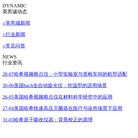
DYNAMIC
英芮诚动态
○
英芮城新闻
○
行业新闻
○
常见问答
NEWS
行业资讯
28-07
哈希视频熔点仪：小型实验室与质检车间的机型适配
30-06
美国hach全自动旋光仪：控温型的适用场景
26-05
美国哈希视频熔点仪在材料科学研究中的应用
27-04
美国哈希快速高压灭菌器在医疗与诊所场景下应用
31-03
哈希原子吸收仪器：背景校正的原理