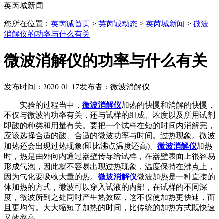
英芮城新闻
您所在位置：
英芮诚首页
>
英芮诚动态
>
英芮城新闻
>
微波
消解仪的功率与什么有关
微波消解仪的功率与什么有关
发布时间：2020-01-17
发布者：微波消解仪
实验的过程当中，
微波消解仪
加热的快慢和消解的快慢，
不仅与微波的功率有关，还与试样的组成、浓度以及所用试剂
即酸的种类和用量有关。要把一个试样在短的时间内消解完，
应该选择合适的酸、合适的微波功率与时间。过热现象。微波
加热还会出现过热现象(即比沸点温度还高)。
微波消解仪
加热
时，热是由外向内通过器壁传导给试样，在器壁表面上很容易
形成气泡，因此就不容易出现过热现象，温度保持在沸点上，
因为气化要吸收大量的热。
微波消解仪
微波加热是一种直接的
体加热的方式，微波可以穿入试液的内部，在试样的不同深
度，微波所到之处同时产生热效应，这不仅使加热更快速，而
且更均匀。大大缩短了加热的时间，比传统的加热方式既快速
又效率高。