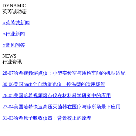
DYNAMIC
英芮诚动态
○
英芮城新闻
○
行业新闻
○
常见问答
NEWS
行业资讯
28-07
哈希视频熔点仪：小型实验室与质检车间的机型适配
30-06
美国hach全自动旋光仪：控温型的适用场景
26-05
美国哈希视频熔点仪在材料科学研究中的应用
27-04
美国哈希快速高压灭菌器在医疗与诊所场景下应用
31-03
哈希原子吸收仪器：背景校正的原理