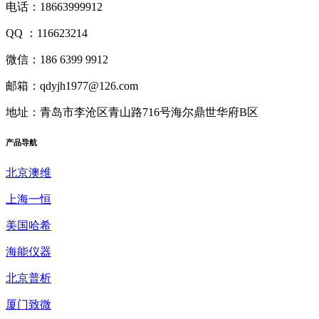
电话：18663999912
QQ ：116623214
微信：186 6399 9912
邮箱：qdyjh1977@126.com
地址：青岛市李沧区青山路716号海尔鼎世华府B区
产品
导航
北京澳维
上海一恒
美国哈希
海能仪器
北京普析
厦门致微