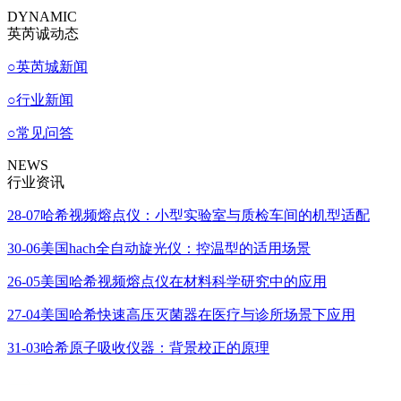
DYNAMIC
英芮诚动态
○
英芮城新闻
○
行业新闻
○
常见问答
NEWS
行业资讯
28-07
哈希视频熔点仪：小型实验室与质检车间的机型适配
30-06
美国hach全自动旋光仪：控温型的适用场景
26-05
美国哈希视频熔点仪在材料科学研究中的应用
27-04
美国哈希快速高压灭菌器在医疗与诊所场景下应用
31-03
哈希原子吸收仪器：背景校正的原理