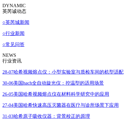
DYNAMIC
英芮诚动态
○
英芮城新闻
○
行业新闻
○
常见问答
NEWS
行业资讯
28-07
哈希视频熔点仪：小型实验室与质检车间的机型适配
30-06
美国hach全自动旋光仪：控温型的适用场景
26-05
美国哈希视频熔点仪在材料科学研究中的应用
27-04
美国哈希快速高压灭菌器在医疗与诊所场景下应用
31-03
哈希原子吸收仪器：背景校正的原理