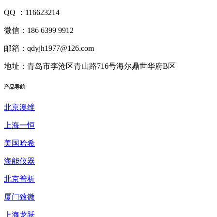
QQ ：116623214
微信：186 6399 9912
邮箱：qdyjh1977@126.com
地址：青岛市李沧区青山路716号海尔鼎世华府B区
产品
导航
北京澳维
上海一恒
美国哈希
海能仪器
北京普析
厦门致微
上海龙跃