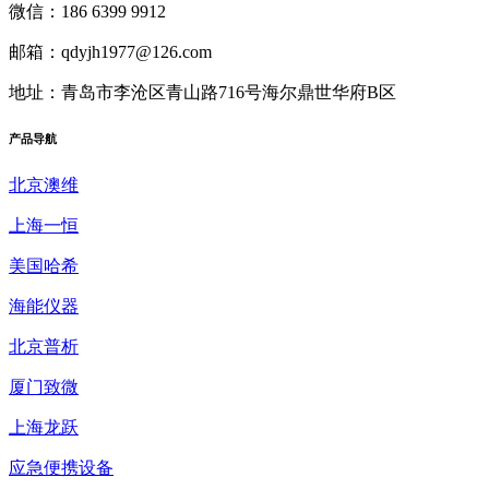
微信：186 6399 9912
邮箱：qdyjh1977@126.com
地址：青岛市李沧区青山路716号海尔鼎世华府B区
产品
导航
北京澳维
上海一恒
美国哈希
海能仪器
北京普析
厦门致微
上海龙跃
应急便携设备