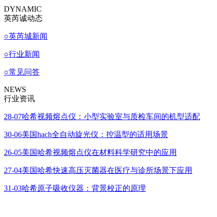
DYNAMIC
英芮诚动态
○
英芮城新闻
○
行业新闻
○
常见问答
NEWS
行业资讯
28-07
哈希视频熔点仪：小型实验室与质检车间的机型适配
30-06
美国hach全自动旋光仪：控温型的适用场景
26-05
美国哈希视频熔点仪在材料科学研究中的应用
27-04
美国哈希快速高压灭菌器在医疗与诊所场景下应用
31-03
哈希原子吸收仪器：背景校正的原理