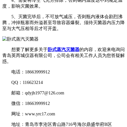
4、需要将冷空气充分排除，否则锅内温度达不到规定温
度，影响灭菌效果。
5、灭菌完毕后，不可放气减压，否则瓶内液体会剧烈沸
腾，冲掉瓶塞而外溢甚至导致容器爆裂。须待灭菌器内压力降
至与大气压相等后才可开盖。
想要了解更多关于
卧式蒸汽灭菌器
的内容，欢迎来电询问
青岛英芮城仪器有限公司，公司会有相关工作人员为您答疑解
惑。
电话：18663999912
QQ：116623214
邮箱：qdyjh1977@126.com
微信：18663999912
网址：www.yrc17.com
地址：青岛市李沧区青山路716号海尔鼎盛华府B区