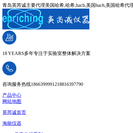
青岛英芮诚主要代理美国哈希,哈希,hach,美国hach,美国哈
18 YEARS
多年专注于实验室整体解决方案
咨询服务热线
18663999912
18816397790
产品中心
网站地图
英芮诚首页
海能仪器