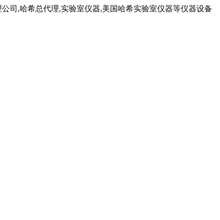
希代理公司,哈希总代理,实验室仪器,美国哈希实验室仪器等仪器设备