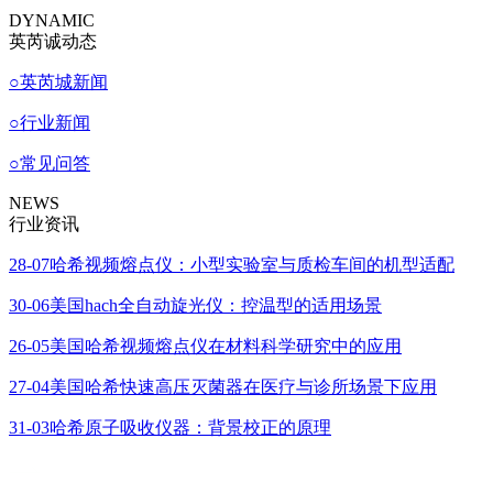
DYNAMIC
英芮诚动态
○
英芮城新闻
○
行业新闻
○
常见问答
NEWS
行业资讯
28-07
哈希视频熔点仪：小型实验室与质检车间的机型适配
30-06
美国hach全自动旋光仪：控温型的适用场景
26-05
美国哈希视频熔点仪在材料科学研究中的应用
27-04
美国哈希快速高压灭菌器在医疗与诊所场景下应用
31-03
哈希原子吸收仪器：背景校正的原理