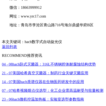
微信：18663999912
网址：www.yrc17.com
地址：青岛市李沧区青山路716号海尔鼎盛华府B区
本文关键词：hach数字式自动旋光仪
返回列表
RECOMMEND
推荐资讯
04 - 08
hach卧式灭菌器：316L不锈钢腔体耐腐蚀结构优势
21 - 07
美国哈希真空灭菌器：制药行业关键灭菌应用
14 - 07
美国hach质谱仪器在生物医药研发中的应用
07 - 07
哈希视频熔点仪选型：化工企业需高温耐受与批量检测
23 - 06
hach微机控温加热板：实验室选型参数指南