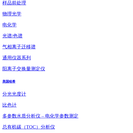
样品前处理
物理光学
电化学
光谱/色谱
气相离子迁移谱
通用仪器系列
阳离子交换量测定仪
美国哈希
分光光度计
比色计
多参数水质分析仪 – 电化学参数测定
总有机碳（TOC）分析仪