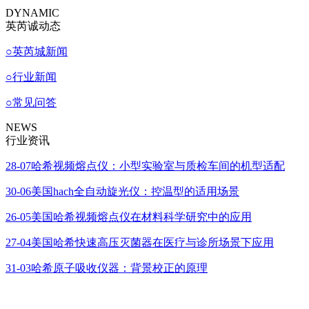
DYNAMIC
英芮诚动态
○
英芮城新闻
○
行业新闻
○
常见问答
NEWS
行业资讯
28-07
哈希视频熔点仪：小型实验室与质检车间的机型适配
30-06
美国hach全自动旋光仪：控温型的适用场景
26-05
美国哈希视频熔点仪在材料科学研究中的应用
27-04
美国哈希快速高压灭菌器在医疗与诊所场景下应用
31-03
哈希原子吸收仪器：背景校正的原理