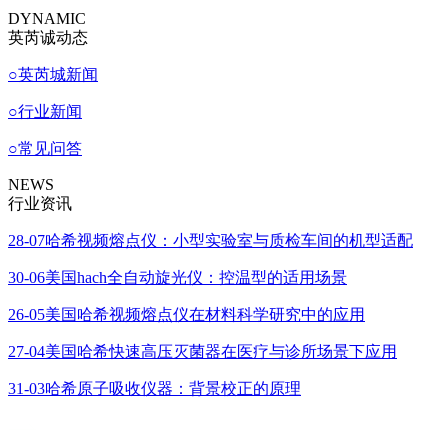
DYNAMIC
英芮诚动态
○
英芮城新闻
○
行业新闻
○
常见问答
NEWS
行业资讯
28-07
哈希视频熔点仪：小型实验室与质检车间的机型适配
30-06
美国hach全自动旋光仪：控温型的适用场景
26-05
美国哈希视频熔点仪在材料科学研究中的应用
27-04
美国哈希快速高压灭菌器在医疗与诊所场景下应用
31-03
哈希原子吸收仪器：背景校正的原理