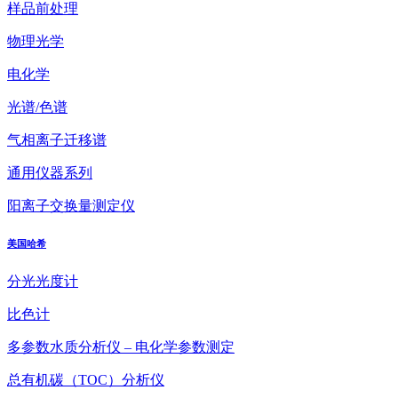
样品前处理
物理光学
电化学
光谱/色谱
气相离子迁移谱
通用仪器系列
阳离子交换量测定仪
美国哈希
分光光度计
比色计
多参数水质分析仪 – 电化学参数测定
总有机碳（TOC）分析仪