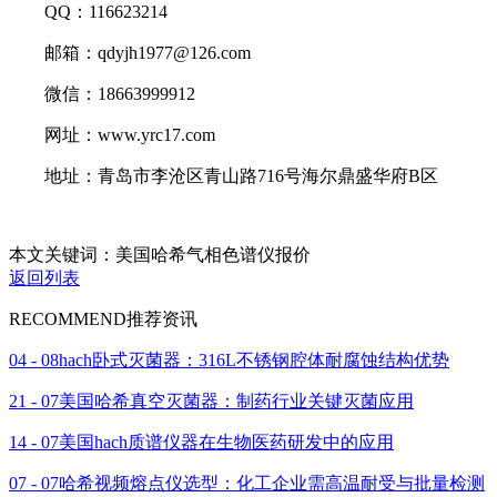
QQ：116623214
邮箱：qdyjh1977@126.com
微信：18663999912
网址：www.yrc17.com
地址：青岛市李沧区青山路716号海尔鼎盛华府B区
本文关键词：美国哈希气相色谱仪报价
返回列表
RECOMMEND
推荐资讯
04 - 08
hach卧式灭菌器：316L不锈钢腔体耐腐蚀结构优势
21 - 07
美国哈希真空灭菌器：制药行业关键灭菌应用
14 - 07
美国hach质谱仪器在生物医药研发中的应用
07 - 07
哈希视频熔点仪选型：化工企业需高温耐受与批量检测