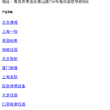
地址：青岛市李沧区青山路716号海尔鼎世华府B区
产品
导航
北京澳维
上海一恒
美国哈希
海能仪器
北京普析
厦门致微
上海龙跃
应急便携设备
大龙仪器
口罩检测仪器