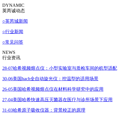
DYNAMIC
英芮诚动态
○
英芮城新闻
○
行业新闻
○
常见问答
NEWS
行业资讯
28-07
哈希视频熔点仪：小型实验室与质检车间的机型适配
30-06
美国hach全自动旋光仪：控温型的适用场景
26-05
美国哈希视频熔点仪在材料科学研究中的应用
27-04
美国哈希快速高压灭菌器在医疗与诊所场景下应用
31-03
哈希原子吸收仪器：背景校正的原理