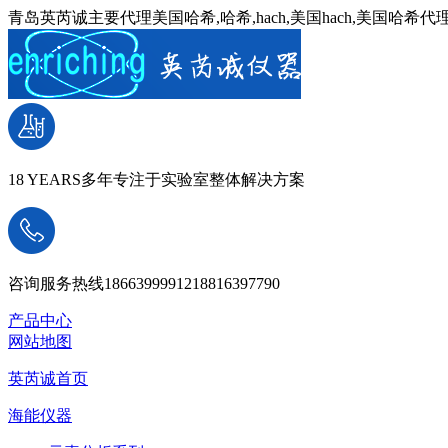
青岛英芮诚主要代理美国哈希,哈希,hach,美国hach,美国哈
18 YEARS
多年专注于实验室整体解决方案
咨询服务热线
18663999912
18816397790
产品中心
网站地图
英芮诚首页
海能仪器