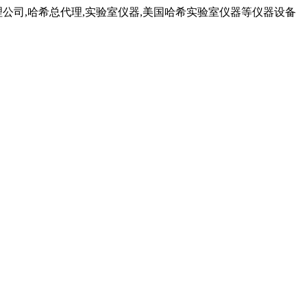
希代理公司,哈希总代理,实验室仪器,美国哈希实验室仪器等仪器设备