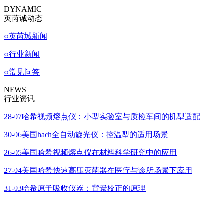
DYNAMIC
英芮诚动态
○
英芮城新闻
○
行业新闻
○
常见问答
NEWS
行业资讯
28-07
哈希视频熔点仪：小型实验室与质检车间的机型适配
30-06
美国hach全自动旋光仪：控温型的适用场景
26-05
美国哈希视频熔点仪在材料科学研究中的应用
27-04
美国哈希快速高压灭菌器在医疗与诊所场景下应用
31-03
哈希原子吸收仪器：背景校正的原理