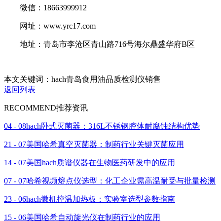
微信：18663999912
网址：www.yrc17.com
地址：青岛市李沧区青山路716号海尔鼎盛华府B区
本文关键词：hach青岛食用油品质检测仪销售
返回列表
RECOMMEND
推荐资讯
04 - 08
hach卧式灭菌器：316L不锈钢腔体耐腐蚀结构优势
21 - 07
美国哈希真空灭菌器：制药行业关键灭菌应用
14 - 07
美国hach质谱仪器在生物医药研发中的应用
07 - 07
哈希视频熔点仪选型：化工企业需高温耐受与批量检测
23 - 06
hach微机控温加热板：实验室选型参数指南
15 - 06
美国哈希自动旋光仪在制药行业的应用