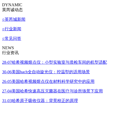
DYNAMIC
英芮诚动态
○
英芮城新闻
○
行业新闻
○
常见问答
NEWS
行业资讯
28-07
哈希视频熔点仪：小型实验室与质检车间的机型适配
30-06
美国hach全自动旋光仪：控温型的适用场景
26-05
美国哈希视频熔点仪在材料科学研究中的应用
27-04
美国哈希快速高压灭菌器在医疗与诊所场景下应用
31-03
哈希原子吸收仪器：背景校正的原理