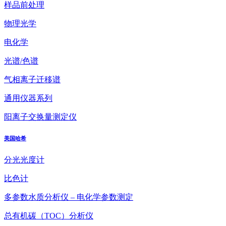
样品前处理
物理光学
电化学
光谱/色谱
气相离子迁移谱
通用仪器系列
阳离子交换量测定仪
美国哈希
分光光度计
比色计
多参数水质分析仪 – 电化学参数测定
总有机碳（TOC）分析仪