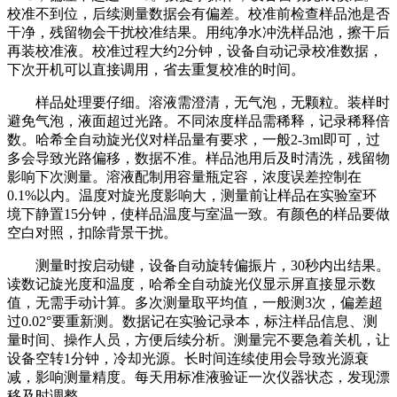
校准不到位，后续测量数据会有偏差。校准前检查样品池是否
干净，残留物会干扰校准结果。用纯净水冲洗样品池，擦干后
再装校准液。校准过程大约2分钟，设备自动记录校准数据，
下次开机可以直接调用，省去重复校准的时间。
样品处理要仔细。溶液需澄清，无气泡，无颗粒。装样时
避免气泡，液面超过光路。不同浓度样品需稀释，记录稀释倍
数。哈希全自动旋光仪对样品量有要求，一般2-3ml即可，过
多会导致光路偏移，数据不准。样品池用后及时清洗，残留物
影响下次测量。溶液配制用容量瓶定容，浓度误差控制在
0.1%以内。温度对旋光度影响大，测量前让样品在实验室环
境下静置15分钟，使样品温度与室温一致。有颜色的样品要做
空白对照，扣除背景干扰。
测量时按启动键，设备自动旋转偏振片，30秒内出结果。
读数记旋光度和温度，哈希全自动旋光仪显示屏直接显示数
值，无需手动计算。多次测量取平均值，一般测3次，偏差超
过0.02°要重新测。数据记在实验记录本，标注样品信息、测
量时间、操作人员，方便后续分析。测量完不要急着关机，让
设备空转1分钟，冷却光源。长时间连续使用会导致光源衰
减，影响测量精度。每天用标准液验证一次仪器状态，发现漂
移及时调整。