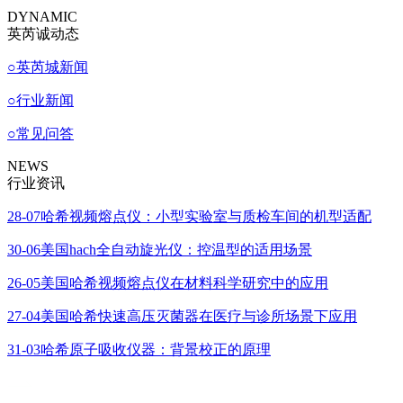
DYNAMIC
英芮诚动态
○
英芮城新闻
○
行业新闻
○
常见问答
NEWS
行业资讯
28-07
哈希视频熔点仪：小型实验室与质检车间的机型适配
30-06
美国hach全自动旋光仪：控温型的适用场景
26-05
美国哈希视频熔点仪在材料科学研究中的应用
27-04
美国哈希快速高压灭菌器在医疗与诊所场景下应用
31-03
哈希原子吸收仪器：背景校正的原理