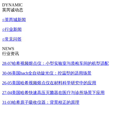
DYNAMIC
英芮诚动态
○
英芮城新闻
○
行业新闻
○
常见问答
NEWS
行业资讯
28-07
哈希视频熔点仪：小型实验室与质检车间的机型适配
30-06
美国hach全自动旋光仪：控温型的适用场景
26-05
美国哈希视频熔点仪在材料科学研究中的应用
27-04
美国哈希快速高压灭菌器在医疗与诊所场景下应用
31-03
哈希原子吸收仪器：背景校正的原理