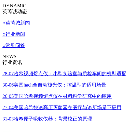
DYNAMIC
英芮诚动态
○
英芮城新闻
○
行业新闻
○
常见问答
NEWS
行业资讯
28-07
哈希视频熔点仪：小型实验室与质检车间的机型适配
30-06
美国hach全自动旋光仪：控温型的适用场景
26-05
美国哈希视频熔点仪在材料科学研究中的应用
27-04
美国哈希快速高压灭菌器在医疗与诊所场景下应用
31-03
哈希原子吸收仪器：背景校正的原理