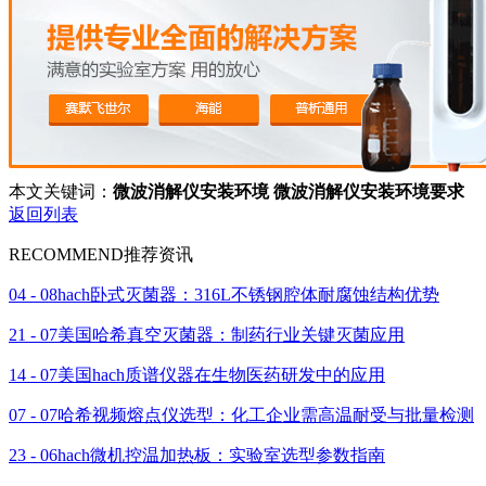
本文关键词：
微波消解仪安装环境
微波消解仪安装环境要求
返回列表
RECOMMEND
推荐资讯
04 - 08
hach卧式灭菌器：316L不锈钢腔体耐腐蚀结构优势
21 - 07
美国哈希真空灭菌器：制药行业关键灭菌应用
14 - 07
美国hach质谱仪器在生物医药研发中的应用
07 - 07
哈希视频熔点仪选型：化工企业需高温耐受与批量检测
23 - 06
hach微机控温加热板：实验室选型参数指南