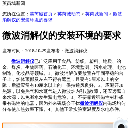
英芮城新闻
您所在位置：
英芮诚首页
>
英芮诚动态
>
英芮城新闻
>
微波
消解仪的安装环境的要求
微波消解仪的安装环境的要求
发布时间：2018-10-29
发布者：微波消解仪
微波消解仪
已广泛应用于食品、纺织、塑料、地质、冶
金、煤炭、生物医药、石油化工、环境监测、污水处理、电池
制造、化妆品等领域。1、微波消解仪要放置在牢固平稳的台
子上，炉体顶部及左右不得有遮盖，且要有5厘米以上的空
隙，后壁应留有10厘米以上的，保持通风良好。2、应避开加
热源，以免热气和水蒸气进入微波炉内引起故障，还应远离自
来水源，以免溅水发生漏电危险。3、不要靠近强磁性材料或
带有磁性的电器，因为外来磁场会干扰
微波消解仪
内磁场均匀
分布使加热效率下降。4、其他正常实验室温度及水电条件。