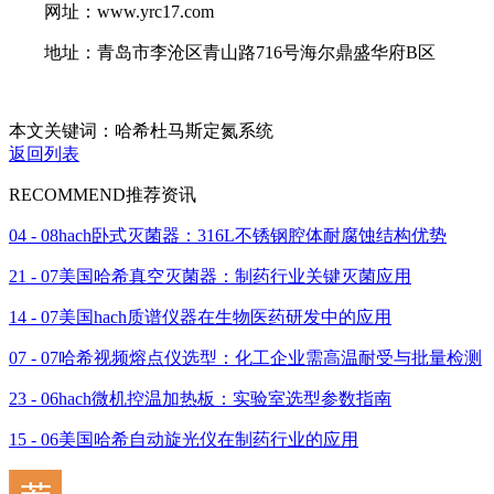
网址：www.yrc17.com
地址：青岛市李沧区青山路716号海尔鼎盛华府B区
本文关键词：哈希杜马斯定氮系统
返回列表
RECOMMEND
推荐资讯
04 - 08
hach卧式灭菌器：316L不锈钢腔体耐腐蚀结构优势
21 - 07
美国哈希真空灭菌器：制药行业关键灭菌应用
14 - 07
美国hach质谱仪器在生物医药研发中的应用
07 - 07
哈希视频熔点仪选型：化工企业需高温耐受与批量检测
23 - 06
hach微机控温加热板：实验室选型参数指南
15 - 06
美国哈希自动旋光仪在制药行业的应用