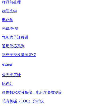
样品前处理
物理光学
电化学
光谱/色谱
气相离子迁移谱
通用仪器系列
阳离子交换量测定仪
美国哈希
分光光度计
比色计
多参数水质分析仪 – 电化学参数测定
总有机碳（TOC）分析仪