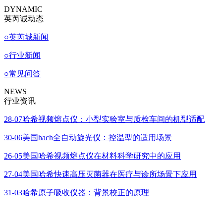
DYNAMIC
英芮诚动态
○
英芮城新闻
○
行业新闻
○
常见问答
NEWS
行业资讯
28-07
哈希视频熔点仪：小型实验室与质检车间的机型适配
30-06
美国hach全自动旋光仪：控温型的适用场景
26-05
美国哈希视频熔点仪在材料科学研究中的应用
27-04
美国哈希快速高压灭菌器在医疗与诊所场景下应用
31-03
哈希原子吸收仪器：背景校正的原理