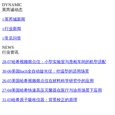
DYNAMIC
英芮诚动态
○
英芮城新闻
○
行业新闻
○
常见问答
NEWS
行业资讯
28-07
哈希视频熔点仪：小型实验室与质检车间的机型适配
30-06
美国hach全自动旋光仪：控温型的适用场景
26-05
美国哈希视频熔点仪在材料科学研究中的应用
27-04
美国哈希快速高压灭菌器在医疗与诊所场景下应用
31-03
哈希原子吸收仪器：背景校正的原理