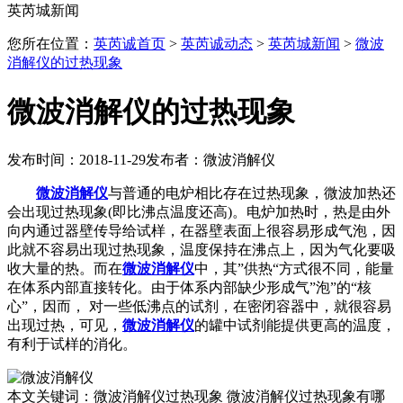
英芮城新闻
您所在位置：
英芮诚首页
>
英芮诚动态
>
英芮城新闻
>
微波
消解仪的过热现象
微波消解仪的过热现象
发布时间：2018-11-29
发布者：微波消解仪
微波消解仪
与普通的电炉相比存在过热现象，微波加热还
会出现过热现象(即比沸点温度还高)。电炉加热时，热是由外
向内通过器壁传导给试样，在器壁表面上很容易形成气泡，因
此就不容易出现过热现象，温度保持在沸点上，因为气化要吸
收大量的热。而在
微波消解仪
中，其”供热“方式很不同，能量
在体系内部直接转化。由于体系内部缺少形成气”泡”的“核
心”，因而， 对一些低沸点的试剂，在密闭容器中，就很容易
出现过热，可见，
微波消解仪
的罐中试剂能提供更高的温度，
有利于试样的消化。
本文关键词：微波消解仪过热现象 微波消解仪过热现象有哪