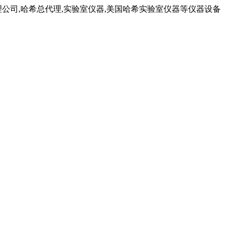
希代理公司,哈希总代理,实验室仪器,美国哈希实验室仪器等仪器设备