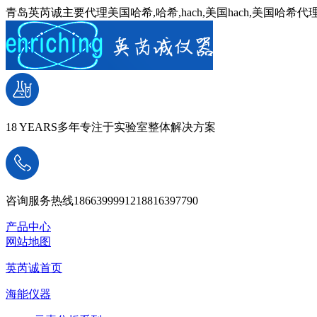
青岛英芮诚主要代理美国哈希,哈希,hach,美国hach,美国哈
18 YEARS
多年专注于实验室整体解决方案
咨询服务热线
18663999912
18816397790
产品中心
网站地图
英芮诚首页
海能仪器