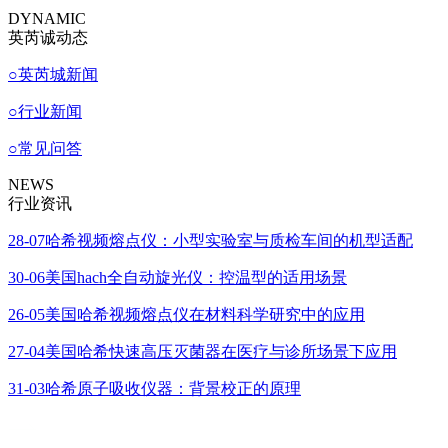
DYNAMIC
英芮诚动态
○
英芮城新闻
○
行业新闻
○
常见问答
NEWS
行业资讯
28-07
哈希视频熔点仪：小型实验室与质检车间的机型适配
30-06
美国hach全自动旋光仪：控温型的适用场景
26-05
美国哈希视频熔点仪在材料科学研究中的应用
27-04
美国哈希快速高压灭菌器在医疗与诊所场景下应用
31-03
哈希原子吸收仪器：背景校正的原理