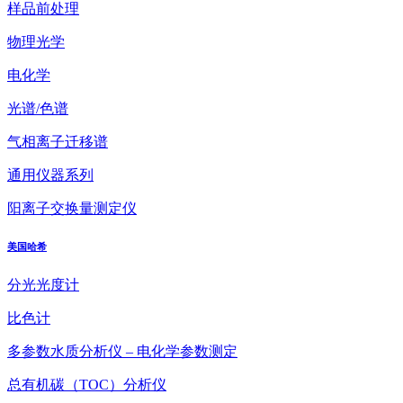
样品前处理
物理光学
电化学
光谱/色谱
气相离子迁移谱
通用仪器系列
阳离子交换量测定仪
美国哈希
分光光度计
比色计
多参数水质分析仪 – 电化学参数测定
总有机碳（TOC）分析仪