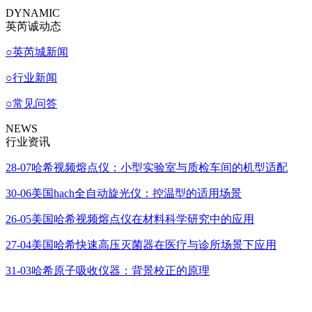
DYNAMIC
英芮诚动态
○
英芮城新闻
○
行业新闻
○
常见问答
NEWS
行业资讯
28-07
哈希视频熔点仪：小型实验室与质检车间的机型适配
30-06
美国hach全自动旋光仪：控温型的适用场景
26-05
美国哈希视频熔点仪在材料科学研究中的应用
27-04
美国哈希快速高压灭菌器在医疗与诊所场景下应用
31-03
哈希原子吸收仪器：背景校正的原理