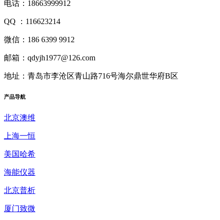
电话：18663999912
QQ ：116623214
微信：186 6399 9912
邮箱：qdyjh1977@126.com
地址：青岛市李沧区青山路716号海尔鼎世华府B区
产品
导航
北京澳维
上海一恒
美国哈希
海能仪器
北京普析
厦门致微