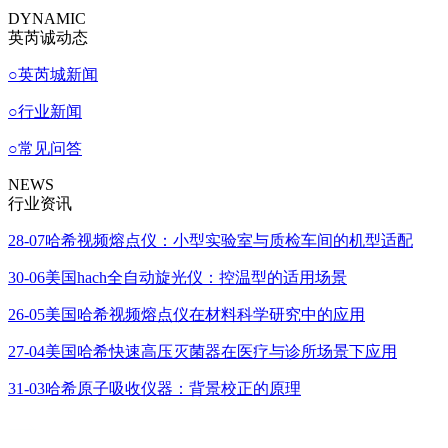
DYNAMIC
英芮诚动态
○
英芮城新闻
○
行业新闻
○
常见问答
NEWS
行业资讯
28-07
哈希视频熔点仪：小型实验室与质检车间的机型适配
30-06
美国hach全自动旋光仪：控温型的适用场景
26-05
美国哈希视频熔点仪在材料科学研究中的应用
27-04
美国哈希快速高压灭菌器在医疗与诊所场景下应用
31-03
哈希原子吸收仪器：背景校正的原理