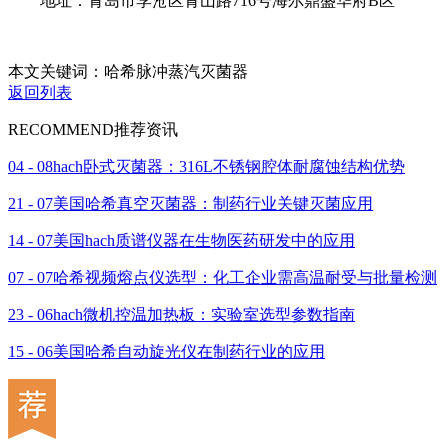
地址：青岛市李沧区青山路716号海尔鼎盛华府B区
本文关键词：哈希脉冲蒸汽灭菌器
返回列表
RECOMMEND
推荐资讯
04 - 08
hach卧式灭菌器：316L不锈钢腔体耐腐蚀结构优势
21 - 07
美国哈希真空灭菌器：制药行业关键灭菌应用
14 - 07
美国hach质谱仪器在生物医药研发中的应用
07 - 07
哈希视频熔点仪选型：化工企业需高温耐受与批量检测
23 - 06
hach微机控温加热板：实验室选型参数指南
15 - 06
美国哈希自动旋光仪在制药行业的应用