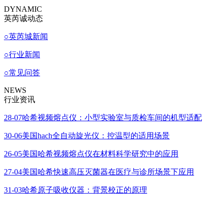
DYNAMIC
英芮诚动态
○
英芮城新闻
○
行业新闻
○
常见问答
NEWS
行业资讯
28-07
哈希视频熔点仪：小型实验室与质检车间的机型适配
30-06
美国hach全自动旋光仪：控温型的适用场景
26-05
美国哈希视频熔点仪在材料科学研究中的应用
27-04
美国哈希快速高压灭菌器在医疗与诊所场景下应用
31-03
哈希原子吸收仪器：背景校正的原理