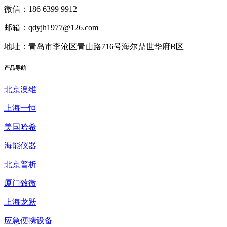
微信：186 6399 9912
邮箱：qdyjh1977@126.com
地址：青岛市李沧区青山路716号海尔鼎世华府B区
产品
导航
北京澳维
上海一恒
美国哈希
海能仪器
北京普析
厦门致微
上海龙跃
应急便携设备