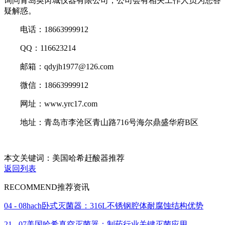
询问青岛英芮城仪器有限公司，公司会有相关工作人员为您答
疑解惑。
电话：18663999912
QQ：116623214
邮箱：qdyjh1977@126.com
微信：18663999912
网址：www.yrc17.com
地址：青岛市李沧区青山路716号海尔鼎盛华府B区
本文关键词：美国哈希赶酸器推荐
返回列表
RECOMMEND
推荐资讯
04 - 08
hach卧式灭菌器：316L不锈钢腔体耐腐蚀结构优势
21 - 07
美国哈希真空灭菌器：制药行业关键灭菌应用