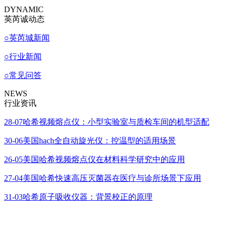
DYNAMIC
英芮诚动态
○
英芮城新闻
○
行业新闻
○
常见问答
NEWS
行业资讯
28-07
哈希视频熔点仪：小型实验室与质检车间的机型适配
30-06
美国hach全自动旋光仪：控温型的适用场景
26-05
美国哈希视频熔点仪在材料科学研究中的应用
27-04
美国哈希快速高压灭菌器在医疗与诊所场景下应用
31-03
哈希原子吸收仪器：背景校正的原理