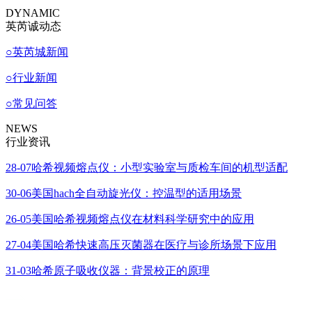
DYNAMIC
英芮诚动态
○
英芮城新闻
○
行业新闻
○
常见问答
NEWS
行业资讯
28-07
哈希视频熔点仪：小型实验室与质检车间的机型适配
30-06
美国hach全自动旋光仪：控温型的适用场景
26-05
美国哈希视频熔点仪在材料科学研究中的应用
27-04
美国哈希快速高压灭菌器在医疗与诊所场景下应用
31-03
哈希原子吸收仪器：背景校正的原理