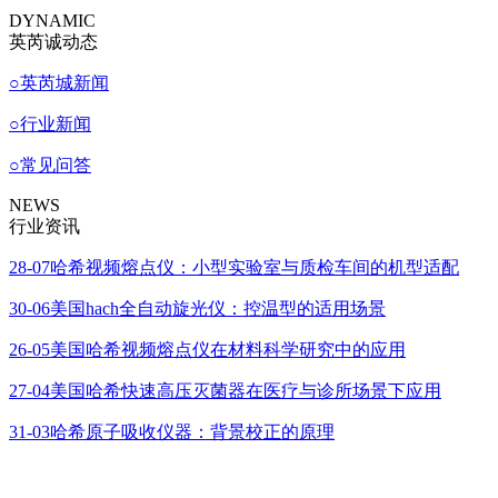
DYNAMIC
英芮诚动态
○
英芮城新闻
○
行业新闻
○
常见问答
NEWS
行业资讯
28-07
哈希视频熔点仪：小型实验室与质检车间的机型适配
30-06
美国hach全自动旋光仪：控温型的适用场景
26-05
美国哈希视频熔点仪在材料科学研究中的应用
27-04
美国哈希快速高压灭菌器在医疗与诊所场景下应用
31-03
哈希原子吸收仪器：背景校正的原理