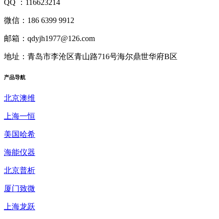
QQ ：116623214
微信：186 6399 9912
邮箱：qdyjh1977@126.com
地址：青岛市李沧区青山路716号海尔鼎世华府B区
产品
导航
北京澳维
上海一恒
美国哈希
海能仪器
北京普析
厦门致微
上海龙跃