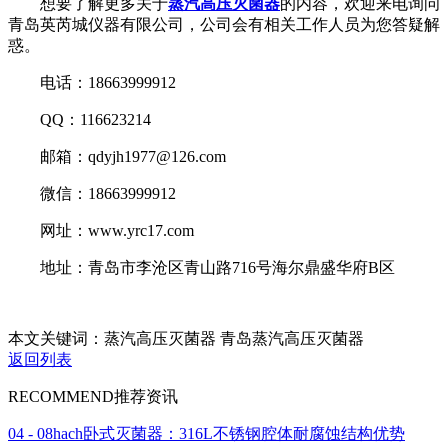
想要了解更多关于
蒸汽高压灭菌器
的内容，欢迎来电询问
青岛英芮城仪器有限公司，公司会有相关工作人员为您答疑解
惑。
电话：18663999912
QQ：116623214
邮箱：qdyjh1977@126.com
微信：18663999912
网址：www.yrc17.com
地址：青岛市李沧区青山路716号海尔鼎盛华府B区
本文关键词：蒸汽高压灭菌器 青岛蒸汽高压灭菌器
返回列表
RECOMMEND
推荐资讯
04 - 08
hach卧式灭菌器：316L不锈钢腔体耐腐蚀结构优势