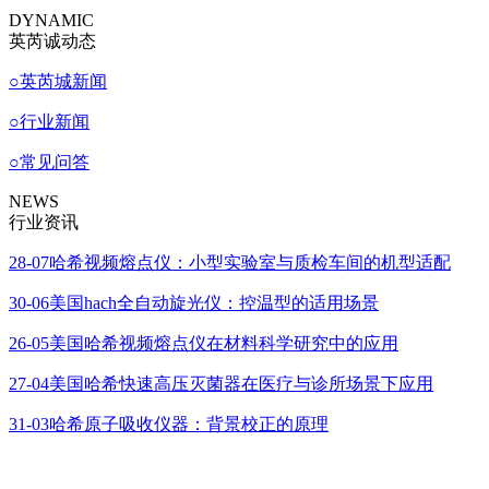
DYNAMIC
英芮诚动态
○
英芮城新闻
○
行业新闻
○
常见问答
NEWS
行业资讯
28-07
哈希视频熔点仪：小型实验室与质检车间的机型适配
30-06
美国hach全自动旋光仪：控温型的适用场景
26-05
美国哈希视频熔点仪在材料科学研究中的应用
27-04
美国哈希快速高压灭菌器在医疗与诊所场景下应用
31-03
哈希原子吸收仪器：背景校正的原理