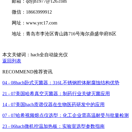
邮箱：qdyjh1977@126.com
微信：18663999912
网址：www.yrc17.com
地址：青岛市李沧区青山路716号海尔鼎盛华府B区
本文关键词：hach全自动旋光仪
返回列表
RECOMMEND
推荐资讯
04 - 08
hach卧式灭菌器：316L不锈钢腔体耐腐蚀结构优势
21 - 07
美国哈希真空灭菌器：制药行业关键灭菌应用
14 - 07
美国hach质谱仪器在生物医药研发中的应用
07 - 07
哈希视频熔点仪选型：化工企业需高温耐受与批量检测
23 - 06
hach微机控温加热板：实验室选型参数指南