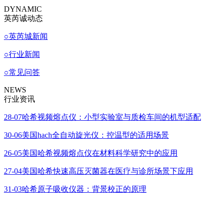
DYNAMIC
英芮诚动态
○
英芮城新闻
○
行业新闻
○
常见问答
NEWS
行业资讯
28-07
哈希视频熔点仪：小型实验室与质检车间的机型适配
30-06
美国hach全自动旋光仪：控温型的适用场景
26-05
美国哈希视频熔点仪在材料科学研究中的应用
27-04
美国哈希快速高压灭菌器在医疗与诊所场景下应用
31-03
哈希原子吸收仪器：背景校正的原理