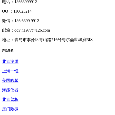
电话：18663999912
QQ ：116623214
微信：186 6399 9912
邮箱：qdyjh1977@126.com
地址：青岛市李沧区青山路716号海尔鼎世华府B区
产品
导航
北京澳维
上海一恒
美国哈希
海能仪器
北京普析
厦门致微