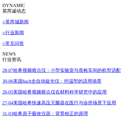
DYNAMIC
英芮诚动态
○
英芮城新闻
○
行业新闻
○
常见问答
NEWS
行业资讯
28-07
哈希视频熔点仪：小型实验室与质检车间的机型适配
30-06
美国hach全自动旋光仪：控温型的适用场景
26-05
美国哈希视频熔点仪在材料科学研究中的应用
27-04
美国哈希快速高压灭菌器在医疗与诊所场景下应用
31-03
哈希原子吸收仪器：背景校正的原理