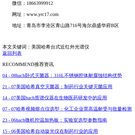
微信：18663999912
网址：www.yrc17.com
地址：青岛市李沧区青山路716号海尔鼎盛华府B区
本文关键词：美国哈希台式近红外光谱仪
返回列表
RECOMMEND
推荐资讯
04 - 08
hach卧式灭菌器：316L不锈钢腔体耐腐蚀结构优势
21 - 07
美国哈希真空灭菌器：制药行业关键灭菌应用
14 - 07
美国hach质谱仪器在生物医药研发中的应用
07 - 07
哈希视频熔点仪选型：化工企业需高温耐受与批量检测
23 - 06
hach微机控温加热板：实验室选型参数指南
15 - 06
美国哈希自动旋光仪在制药行业的应用