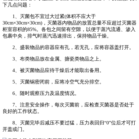
下几点问题：
1、灭菌包不宜过大过紧(体积不应大于
30cm×30cm×30cm)，灭菌器内物品的放置总量不应超过灭菌器
柜室容积的85%。各包之间留有空隙，以便于蒸汽流通、渗入
包裹中央，排气时蒸汽迅速排出，保持物品干燥。
2、盛装物品的容器应有孔，若无孔，应将容器盖打开。
3、布类物品放在金属、搪瓷类物品之上。
4、被灭菌物品应待干燥后才能取出备用。
5、灭菌锅密闭前，应将冷空气充分排空。
6、随时观察压力及温度情况。
7、注意安全操作，每次灭菌前，应检查灭菌器是否处于
良好的工作状态。
8、灭菌完毕后减压不要过猛，压力表回归“0”位后才可打
开盖或门。