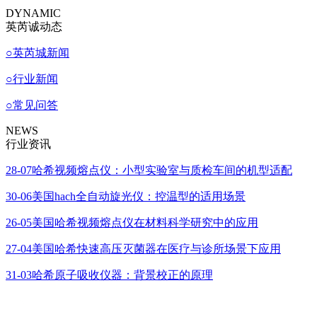
DYNAMIC
英芮诚动态
○
英芮城新闻
○
行业新闻
○
常见问答
NEWS
行业资讯
28-07
哈希视频熔点仪：小型实验室与质检车间的机型适配
30-06
美国hach全自动旋光仪：控温型的适用场景
26-05
美国哈希视频熔点仪在材料科学研究中的应用
27-04
美国哈希快速高压灭菌器在医疗与诊所场景下应用
31-03
哈希原子吸收仪器：背景校正的原理