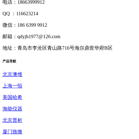
电话：18663999912
QQ ：116623214
微信：186 6399 9912
邮箱：qdyjh1977@126.com
地址：青岛市李沧区青山路716号海尔鼎世华府B区
产品
导航
北京澳维
上海一恒
美国哈希
海能仪器
北京普析
厦门致微