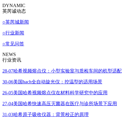
DYNAMIC
英芮诚动态
○
英芮城新闻
○
行业新闻
○
常见问答
NEWS
行业资讯
28-07
哈希视频熔点仪：小型实验室与质检车间的机型适配
30-06
美国hach全自动旋光仪：控温型的适用场景
26-05
美国哈希视频熔点仪在材料科学研究中的应用
27-04
美国哈希快速高压灭菌器在医疗与诊所场景下应用
31-03
哈希原子吸收仪器：背景校正的原理