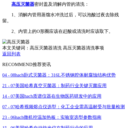
高压灭菌器
密封盖及消解内管的清洗：
1、消解内管用蒸馏水冲洗过后，可以泡酸过夜去除残
留。
2、内管上的O形圈应该在赶酸或清洗时应该取下。
本文关键词：高压灭菌器清洗 高压灭菌器清洗事项
返回列表
RECOMMEND
推荐资讯
04 - 08
hach卧式灭菌器：316L不锈钢腔体耐腐蚀结构优势
21 - 07
美国哈希真空灭菌器：制药行业关键灭菌应用
14 - 07
美国hach质谱仪器在生物医药研发中的应用
07 - 07
哈希视频熔点仪选型：化工企业需高温耐受与批量检测
23 - 06
hach微机控温加热板：实验室选型参数指南
15 - 06
美国哈希自动旋光仪在制药行业的应用