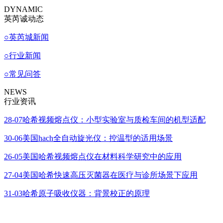
DYNAMIC
英芮诚动态
○
英芮城新闻
○
行业新闻
○
常见问答
NEWS
行业资讯
28-07
哈希视频熔点仪：小型实验室与质检车间的机型适配
30-06
美国hach全自动旋光仪：控温型的适用场景
26-05
美国哈希视频熔点仪在材料科学研究中的应用
27-04
美国哈希快速高压灭菌器在医疗与诊所场景下应用
31-03
哈希原子吸收仪器：背景校正的原理