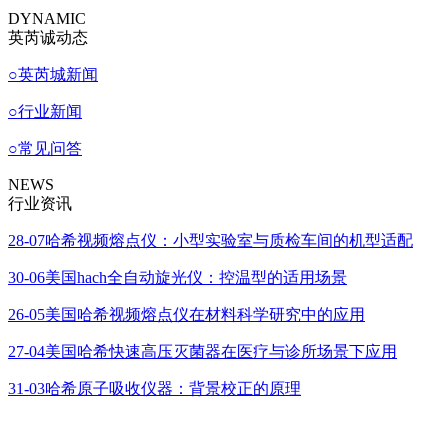
DYNAMIC
英芮诚动态
○
英芮城新闻
○
行业新闻
○
常见问答
NEWS
行业资讯
28-07
哈希视频熔点仪：小型实验室与质检车间的机型适配
30-06
美国hach全自动旋光仪：控温型的适用场景
26-05
美国哈希视频熔点仪在材料科学研究中的应用
27-04
美国哈希快速高压灭菌器在医疗与诊所场景下应用
31-03
哈希原子吸收仪器：背景校正的原理