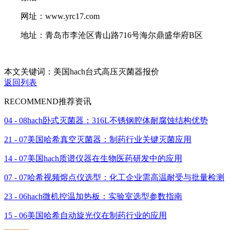
网址：www.yrc17.com
地址：青岛市李沧区青山路716号海尔鼎盛华府B区
本文关键词：美国hach台式高压灭菌器报价
返回列表
RECOMMEND
推荐资讯
04 - 08
hach卧式灭菌器：316L不锈钢腔体耐腐蚀结构优势
21 - 07
美国哈希真空灭菌器：制药行业关键灭菌应用
14 - 07
美国hach质谱仪器在生物医药研发中的应用
07 - 07
哈希视频熔点仪选型：化工企业需高温耐受与批量检测
23 - 06
hach微机控温加热板：实验室选型参数指南
15 - 06
美国哈希自动旋光仪在制药行业的应用