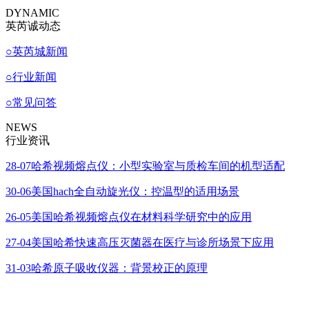
DYNAMIC
英芮诚动态
○
英芮城新闻
○
行业新闻
○
常见问答
NEWS
行业资讯
28-07
哈希视频熔点仪：小型实验室与质检车间的机型适配
30-06
美国hach全自动旋光仪：控温型的适用场景
26-05
美国哈希视频熔点仪在材料科学研究中的应用
27-04
美国哈希快速高压灭菌器在医疗与诊所场景下应用
31-03
哈希原子吸收仪器：背景校正的原理