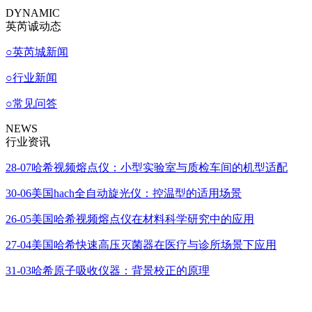
DYNAMIC
英芮诚动态
○
英芮城新闻
○
行业新闻
○
常见问答
NEWS
行业资讯
28-07
哈希视频熔点仪：小型实验室与质检车间的机型适配
30-06
美国hach全自动旋光仪：控温型的适用场景
26-05
美国哈希视频熔点仪在材料科学研究中的应用
27-04
美国哈希快速高压灭菌器在医疗与诊所场景下应用
31-03
哈希原子吸收仪器：背景校正的原理