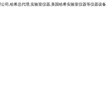
希代理公司,哈希总代理,实验室仪器,美国哈希实验室仪器等仪器设备