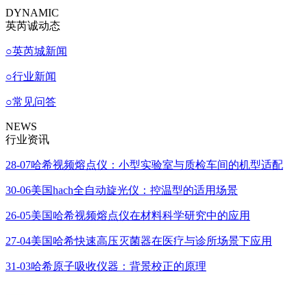
DYNAMIC
英芮诚动态
○
英芮城新闻
○
行业新闻
○
常见问答
NEWS
行业资讯
28-07
哈希视频熔点仪：小型实验室与质检车间的机型适配
30-06
美国hach全自动旋光仪：控温型的适用场景
26-05
美国哈希视频熔点仪在材料科学研究中的应用
27-04
美国哈希快速高压灭菌器在医疗与诊所场景下应用
31-03
哈希原子吸收仪器：背景校正的原理