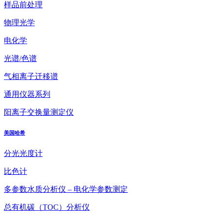
样品前处理
物理光学
电化学
光谱/色谱
气相离子迁移谱
通用仪器系列
阳离子交换量测定仪
美国哈希
分光光度计
比色计
多参数水质分析仪 – 电化学参数测定
总有机碳（TOC）分析仪