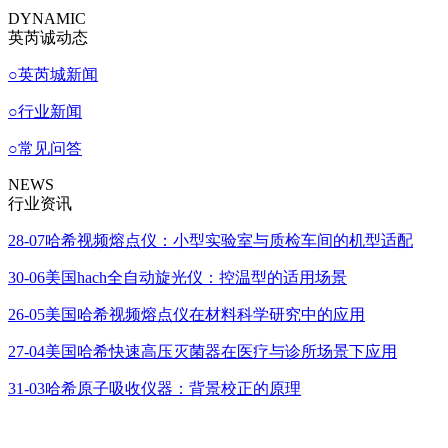
DYNAMIC
英芮诚动态
○
英芮城新闻
○
行业新闻
○
常见问答
NEWS
行业资讯
28-07
哈希视频熔点仪：小型实验室与质检车间的机型适配
30-06
美国hach全自动旋光仪：控温型的适用场景
26-05
美国哈希视频熔点仪在材料科学研究中的应用
27-04
美国哈希快速高压灭菌器在医疗与诊所场景下应用
31-03
哈希原子吸收仪器：背景校正的原理