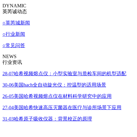
DYNAMIC
英芮诚动态
○
英芮城新闻
○
行业新闻
○
常见问答
NEWS
行业资讯
28-07
哈希视频熔点仪：小型实验室与质检车间的机型适配
30-06
美国hach全自动旋光仪：控温型的适用场景
26-05
美国哈希视频熔点仪在材料科学研究中的应用
27-04
美国哈希快速高压灭菌器在医疗与诊所场景下应用
31-03
哈希原子吸收仪器：背景校正的原理