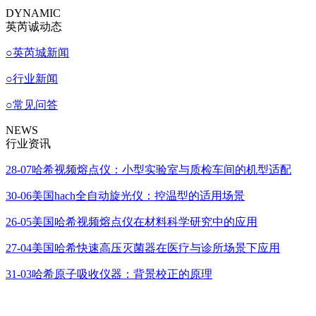
DYNAMIC
英芮诚动态
○
英芮城新闻
○
行业新闻
○
常见问答
NEWS
行业资讯
28-07
哈希视频熔点仪：小型实验室与质检车间的机型适配
30-06
美国hach全自动旋光仪：控温型的适用场景
26-05
美国哈希视频熔点仪在材料科学研究中的应用
27-04
美国哈希快速高压灭菌器在医疗与诊所场景下应用
31-03
哈希原子吸收仪器：背景校正的原理