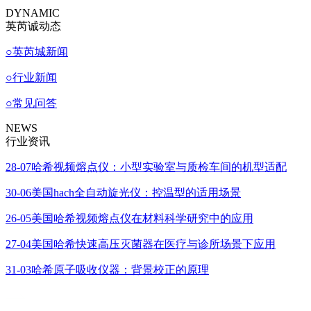
DYNAMIC
英芮诚动态
○
英芮城新闻
○
行业新闻
○
常见问答
NEWS
行业资讯
28-07
哈希视频熔点仪：小型实验室与质检车间的机型适配
30-06
美国hach全自动旋光仪：控温型的适用场景
26-05
美国哈希视频熔点仪在材料科学研究中的应用
27-04
美国哈希快速高压灭菌器在医疗与诊所场景下应用
31-03
哈希原子吸收仪器：背景校正的原理