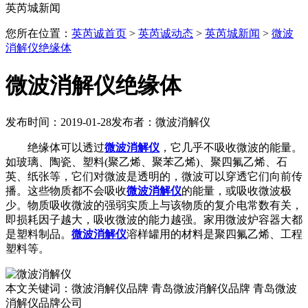
英芮城新闻
您所在位置：
英芮诚首页
>
英芮诚动态
>
英芮城新闻
>
微波
消解仪绝缘体
微波消解仪绝缘体
发布时间：2019-01-28
发布者：微波消解仪
绝缘体可以透过
微波消解仪
，它几乎不吸收微波的能量。
如玻璃、陶瓷、塑料(聚乙烯、聚苯乙烯)、聚四氟乙烯、石
英、纸张等，它们对微波是透明的，微波可以穿透它们向前传
播。这些物质都不会吸收
微波消解仪
的能量，或吸收微波极
少。物质吸收微波的强弱实质上与该物质的复介电常数有关，
即损耗因子越大，吸收微波的能力越强。家用微波炉容器大都
是塑料制品。
微波消解仪
溶样罐用的材料是聚四氟乙烯、工程
塑料等。
本文关键词：微波消解仪品牌 青岛微波消解仪品牌 青岛微波
消解仪品牌公司