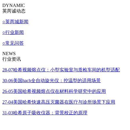
DYNAMIC
英芮诚动态
○
英芮城新闻
○
行业新闻
○
常见问答
NEWS
行业资讯
28-07
哈希视频熔点仪：小型实验室与质检车间的机型适配
30-06
美国hach全自动旋光仪：控温型的适用场景
26-05
美国哈希视频熔点仪在材料科学研究中的应用
27-04
美国哈希快速高压灭菌器在医疗与诊所场景下应用
31-03
哈希原子吸收仪器：背景校正的原理